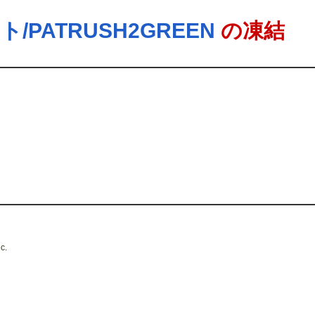
/PATRUSH2GREEN
の凍結
c.